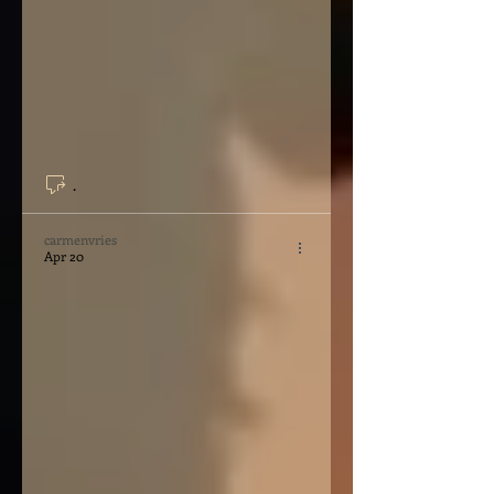
.
carmenvries
Apr 20