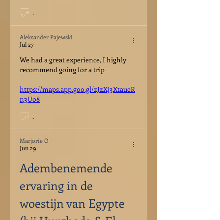
.
Aleksander Pajewski
Jul 27
We had a great experience, I highly 
recommend going for a trip
https://maps.app.goo.gl/zJzXj3XtaueR
n3Uo8
.
Marjorie O
Jun 29
Adembenemende 
ervaring in de 
woestijn van Egypte 