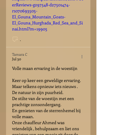
erReviews-g297548-d27501474-
r1070693505-
El_Gouna_Mountain_Goats-
El_Gouna_Hurghada_Red_Sea_and_Si
nai.html?m=19905
.
Tamara C
Jul 30
Volle maan ervaring in de woestijn
Keer op keer een geweldige ervaring.
Maar telkens opnieuw iets nieuws . 
De natuur in zijn puurheid.
De stilte van de woestijn met een 
prachtige zonsondergang.
En genieten van de sterrenhemel bij 
volle maan.
Onze chauffeur Ahmed was 
vriendelijk , behulpzaam en liet ons 
genieten van een mooie rit door de 