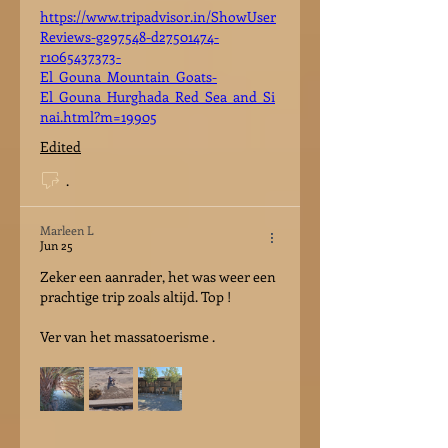
https://www.tripadvisor.in/ShowUser
Reviews-g297548-d27501474-
r1065437373-
El_Gouna_Mountain_Goats-
El_Gouna_Hurghada_Red_Sea_and_Si
nai.html?m=19905
Edited
.
Marleen L
Jun 25
Zeker een aanrader, het was weer een 
prachtige trip zoals altijd. Top !
Ver van het massatoerisme .