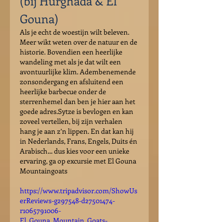
(bij Hurghada & El 
Gouna)
Als je echt de woestijn wilt beleven. 
Meer wikt weten over de natuur en de 
historie. Bovendien een heerlijke 
wandeling met als je dat wilt een 
avontuurlijke klim. Adembenemende 
zonsondergang en afsluitend een 
heerlijke barbecue onder de 
sterrenhemel dan ben je hier aan het 
goede adres.Sytze is bevlogen en kan 
zoveel vertellen, bij zijn verhalen 
hang je aan z’n lippen. En dat kan hij 
in Nederlands, Frans, Engels, Duits én 
Arabisch… dus kies voor een unieke 
ervaring, ga op excursie met El Gouna 
Mountaingoats
https://www.tripadvisor.com/ShowUs
erReviews-g297548-d27501474-
r1065791006-
El_Gouna_Mountain_Goats-