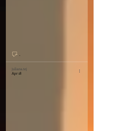
.
juliana.tej
Apr 18