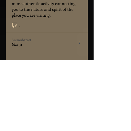
more authentic activity connecting 
you to the nature and spirit of the 
place you are visiting.
.
Swaanbarret
Mar 31