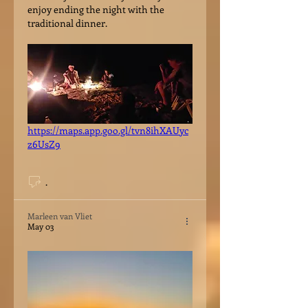
enjoy ending the night with the 
traditional dinner.
https://maps.app.goo.gl/tvn8ihXAUyc
z6UsZ9
.
Marleen van Vliet
May 03