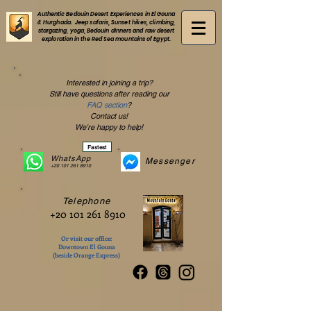
Authentic Bedouin Desert Experiences in El Gouna
& Hurghada. Jeep safaris, Sunset hikes, climbing,
stargazing, yoga, Bedouin dinners and raw desert
exploration in the Red Sea mountains of Egypt.
Interested in joining a trip?
Still have questions after reading our
FAQ section
?
Contact us!
We're happy to help!
Fastest
WhatsApp
Messenger
+20 101 261 8910
Telephone
+20 101 261 8910
Or visit our office:
Downtown El Gouna
(beside Orange Express)