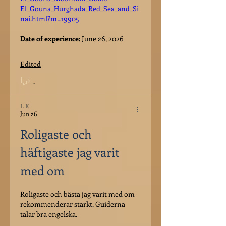
El_Gouna_Hurghada_Red_Sea_and_Si
nai.html?m=19905
Date of experience:
 June 26, 2026
Edited
.
L K
Jun 26
Roligaste och 
häftigaste jag varit 
med om
Roligaste och bästa jag varit med om 
rekommenderar starkt. Guiderna 
talar bra engelska.