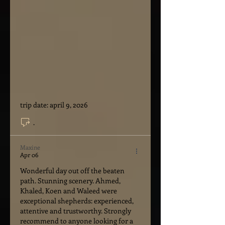
trip date: april 9, 2026
.
Maxine
Apr 06
Wonderful day out off the beaten 
path. Stunning scenery. Ahmed, 
Khaled, Koen and Waleed were 
exceptional shepherds: experienced, 
attentive and trustworthy. Strongly 
recommend to anyone looking for a 