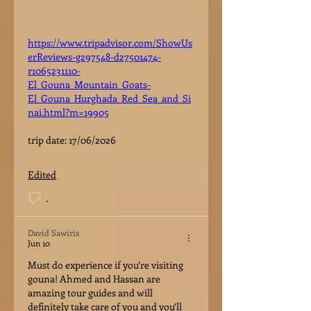
https://www.tripadvisor.com/ShowUs
erReviews-g297548-d27501474-
r1065231110-
El_Gouna_Mountain_Goats-
El_Gouna_Hurghada_Red_Sea_and_Si
nai.html?m=19905
trip date: 17/06/2026
Edited
.
David Sawiris
Jun 10
Must do experience if you’re visiting 
gouna! Ahmed and Hassan are 
amazing tour guides and will 
definitely take care of you and you’ll 