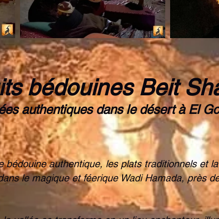
its bédouines Beit Sha
ées authentiques dans le désert à El G
bédouine authentique, les plats traditionnels et la 
dans le magique et féerique Wadi Hamada, près d