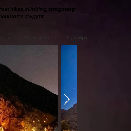
set hikes, climbing, stargazing,
mountains of Egypt.
are we?
Press & Media
Pics trips