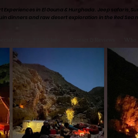
 Experiences in El Gouna & Hurghada. Jeep safaris, Sun
in dinners and raw desert exploration in the Red Sea 
ecial trips
FAQ & Info
Contact & Reviews
Who 