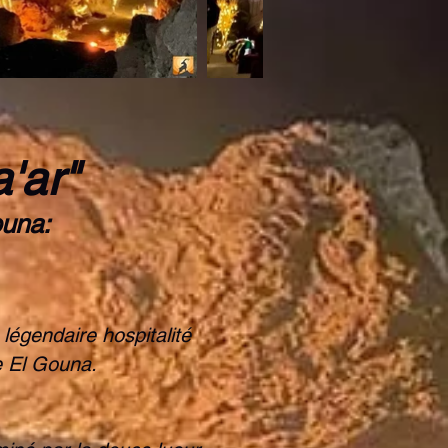
'ar"
ouna:
légendaire hospitalité
e El Gouna.