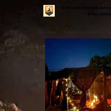
Authentic Bedouin Desert
yoga, Bedou
Welcome
Sunset Experience
Sp