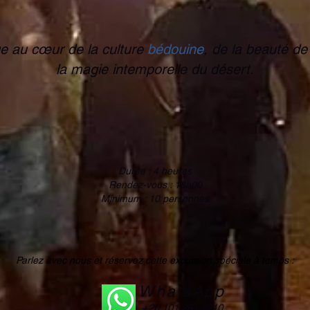
e au cœur de la culture
bédouine
, de la beauté de
l
a magie intemporelle du désert.
Durée : 4 heures
Rendez-vous : 18h00
Minimum : 10 personnes
Parlez avec nous et réservez cette excursion spéciale à temps :
WhatsApp
+20 101 261 8910