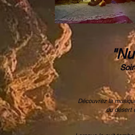
"Nu
Soir
Découvrez la musique 
du désert 