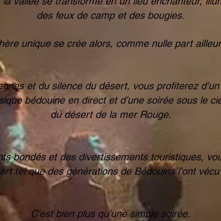
 la vallée se transforme en un lieu enchanteur, illu
des feux de camp et des bougies.
re unique se crée alors, comme nulle part ailleu
nes et du silence du désert, vous profiterez d’un d
ique bédouine en direct et d’une soirée sous le ciel
du désert de la mer Rouge.
nts bondés et des divertissements touristiques, vou
ert tel que des générations de Bédouins l’ont vécu
C’est bien plus qu’une simple soirée.