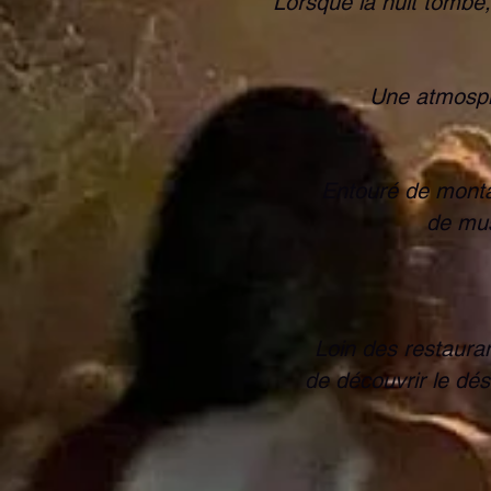
Lorsque la nuit tombe,
Une atmosphè
Entouré de montag
de mus
Loin des restaura
d
e découvrir le dés