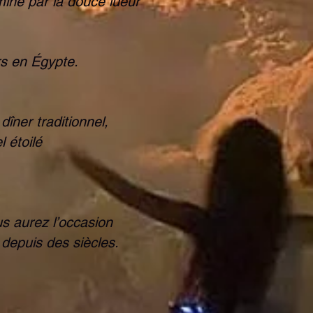
miné par la douce lueur
rs en Égypte.
îner traditionnel,
 étoilé
s aurez l’occasion
 depuis des siècles.