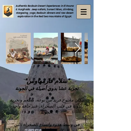
Authentic Bedouin Desert Experiences in El Gouna
& Hurghada. Jeep safaris, Sunset hikes, climbing,
stargazing, yoga, Bedouin dinners and raw desert
exploration in the Red Sea mountains of Egypt.
"سلام فارمهاوس"
تجربة عشا بدوي أصيلة في الجونة
مكان مفتوح فريد من نوعه، مطعم وتجربة
بدوية في قلب الصحراء، عند حافة واحة
الجونة.
في وسط هدوء واتساع الصحراء اللي
حواليه، المكان بيوفّر أجواء أصيلة ومليانة