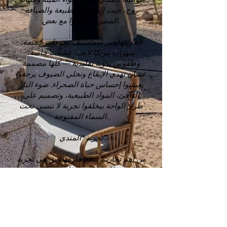
روح، حيث الثقافة والطبيعة والضيافة
المصرية بيتلاقوا مع بعض.
الفارمهاوس بيستضيف تجمعات حميمة،
سهرات مزيكا لايف، عشاّات خاصة،
وطقوس بدوية تقليدية — كلها مصممة
عشان تهدي الإيقاع وتخلي الضيوف يرجعوا
يعيشوا إحساس حياة الصحراء. ضوء النار
الدافئ، المواد الطبيعية، وتصميم على
طراز الواحة بيخلقوا تجربة لا تنسى تحت
السماء المفتوحة.
تجربة “المندي”
من أهم تجارب سلام فارمهاوس هي تجربة
**المندي**. باستخدام طريقة طبخ بدوية
قديمة، بيتحضّر لحم طري، ورز معطّر،
وخضار موسمية، وبيتسوى ببطء في تنور
(حفرة) تحت الأرض. الطريقة دي بتخلي
النكهات تتطور بشكل طبيعي، وبتدي طبق
غني بدخان خفيف وطعم عميق ومشبع،