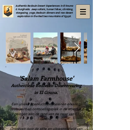
Authentic Bedouin Desert Experiences in El Gouna
& Hurghada. Jeep safaris, Sunset hikes, climbing,
stargazing, yoga, Bedouin dinners and raw desert
exploration in the Red Sea mountains of Egypt.
'Salam Farmhouse'
Authentieke Bedoeïen-Dinerervaring
in El Gouna.
Een unieke openlucht Bedoeïenen ervaring,
restaurant en ontmoetingsplek in de woestijn,
gelegen
aan de rand van de oase van El
Gouna.
Omgeven door de stilte en uitgestrektheid van