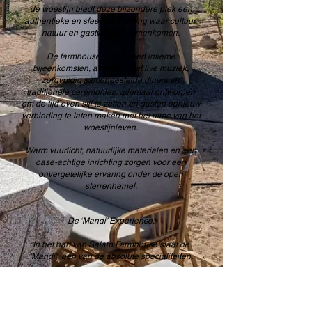
de woestijn biedt deze bijzondere plek een
authentieke en sfeervolle setting waar cultuur,
natuur en gastvrijheid samenkomen.
De farmhouse organiseert intieme
bijeenkomsten, avonden met live muziek,
zorgvuldig samengestelde diners en
traditionele ceremonies, allemaal ontworpen
om de tijd even stil te zetten en gasten opnieuw
verbinding te laten maken met het ritme van het
woestijnleven.
Warm vuurlicht, natuurlijke materialen en een
oase-achtige inrichting zorgen voor een
onvergetelijke ervaring onder de open
sterrenhemel.
De ‘Mandi’ Experience:
In het hart van Salam Farmhouse staat de
‘Mandi’, één van de absolute specialiteiten.
Via een eeuwenoude Bedoeïenencultuur-
techniek worden vlees, geurige rijst en
seizoensgroenten langzaam gegaard in een