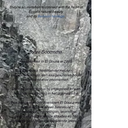
They’re an invitation to connect with the heart of
Egypt’s natural beauty
and its
Bedouin heritage
.
Sytze Boomsma.
Aangekomen in El Gouna in 2005.
Een vrolijke Nederlander met een
zongebruinde huid, een kaalgeschoren hoofd
en getatoeëerde onderarmen.
Door de jaren heen is hij uitgegroeid tot een
bekende verschijning in het lagunestadje.
Een wandeling door downtown El Gouna met
hem is op zich al een belevenis,
vol eindeloze begroetingen, levendige
gesprekken in de smalle straatjes en het
constante geluid van voorbijrijdende jeeps en
tuktuks.