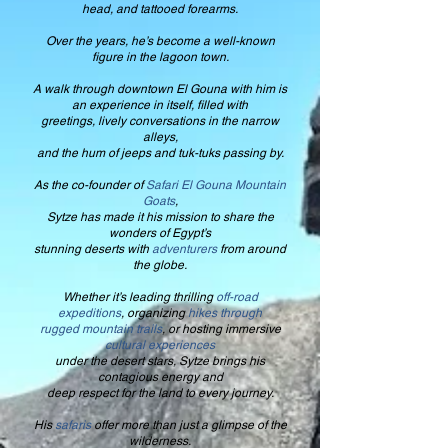
head, and tattooed forearms.
Over the years, he’s become a well-known
figure in the lagoon town.
A walk through downtown El Gouna with him is
an experience in itself, filled with
greetings, lively conversations in the narrow
alleys,
and the hum of jeeps and tuk-tuks passing by.
As the co-founder of
Safari El Gouna Mountain
Goats
,
Sytze has made it his mission to share the
wonders of Egypt’s
stunning deserts with
adventurers
from around
the globe.
Whether it’s leading thrilling
off-road
expeditions
, organizing
hikes through
rugged mountain trails
, or hosting immersive
cultural experiences
under the desert stars, Sytze brings his
contagious energy and
deep respect for the land to every journey.
His
safaris
offer more than just a glimpse of the
wilderness.