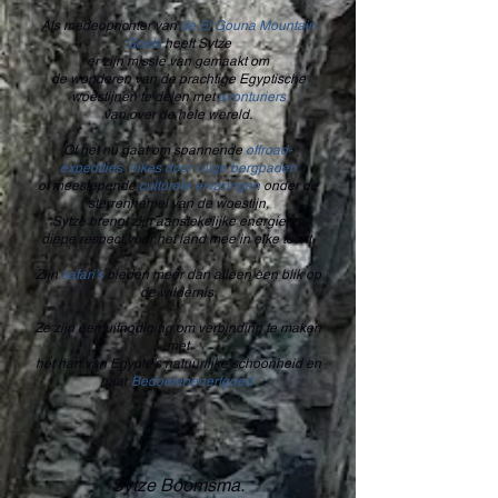
Als medeoprichter van
de El Gouna Mountain
Goats
heeft Sytze
er zijn missie van gemaakt om
de wonderen van de prachtige Egyptische
woestijnen te delen met
avonturiers
van over de hele wereld.
Of het nu gaat om spannende
offroad-
expedities
,
hikes door ruige bergpaden
of meeslepende
culturele ervaringen
onder de
sterrenhemel van de woestijn,
Sytze brengt zijn aanstekelijke energie en
diepe respect voor het land mee in elke tocht.
Zijn
safari’s
bieden meer dan alleen een blik op
de wildernis.
Ze zijn een uitnodiging om verbinding te maken
met
het hart van Egypte’s natuurlijke schoonheid en
haar
Bedoeïenenerfgoed
.
Sytze Boomsma.