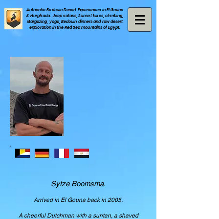
Authentic Bedouin Desert Experiences in El Gouna
& Hurghada. Jeep safaris, Sunset hikes, climbing,
stargazing, yoga, Bedouin dinners and raw desert
exploration in the Red Sea mountains of Egypt.
Sytze Boomsma.
Arrived in El Gouna back in 2005.
A cheerful Dutchman with a suntan, a shaved