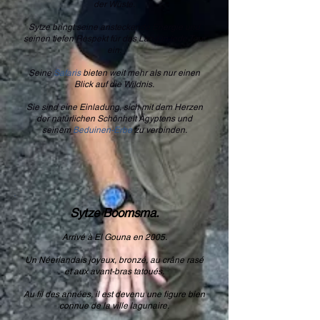
der Wüste.
Sytze bringt seine ansteckende Energie und
seinen tiefen Respekt für das Land in jede Tour
ein.
Seine
Safaris
bieten weit mehr als nur einen
Blick auf die Wildnis.
Sie sind eine Einladung, sich mit dem Herzen
der natürlichen Schönheit Ägyptens und
seinem
Beduinen-Erbe
zu verbinden.
Sytze Boomsma.
Arrivé à El Gouna en 2005.
Un Néerlandais joyeux, bronzé, au crâne rasé
et aux avant-bras tatoués.
Au fil des années, il est devenu une figure bien
connue de la ville lagunaire.