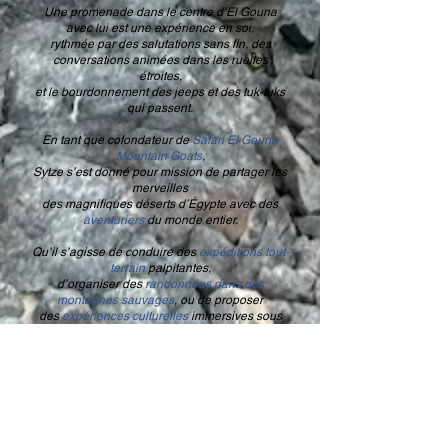
Une promenade dans le centre d’El Gouna
avec lui est une expérience en soi,
rythmée par des salutations sans fin, des
conversations animées dans les ruelles
étroites,
et le bourdonnement des jeeps et des tuk-tuks
qui passent.
En tant que cofondateur de
Safari El Gouna
Mountain Goats
,
Sytze s’est donné pour mission de partager les
merveilles
des magnifiques déserts d’Égypte avec des
aventuriers
du monde entier.
Qu’il s’agisse de conduire des
expéditions tout-
terrain
palpitantes,
d’organiser des
randonnées dans des
montagnes sauvages
, ou de proposer
des
expériences culturelles
immersives sous
les étoiles du désert,
Sytze apporte à chaque voyage son énergie
contagieuse
et son profond respect pour la terre.
Ses
safaris
offrent bien plus qu’un simple
aperçu de la nature sauvage.