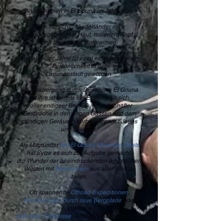
Angekommen in El Gouna im Jahr 2005.
Ein fröhlicher Niederländer mit
sonnengebräunter Haut, rasiertem Kopf
und tätowierten Unterarmen.
Im Laufe der Jahre ist er zu einer bekannten
Persönlichkeit in der
Lagunenstadt geworden.
Ein Spaziergang durch Downtown El Gouna
mit ihm ist bereits ein Erlebnis für sich,
voller endloser Begrüßungen, lebhafter
Gespräche in den engen Gassen und dem
ständigen Geräusch vorbeifahrender Jeeps
und Tuk-Tuks.
Als Mitgründer
der El Gouna Mountain Goats
hat Sytze es sich zur Aufgabe gemacht,
die Wunder der beeindruckenden ägyptischen
Wüsten mit
Abenteurern
aus aller Welt zu
teilen.
Ob spannende
Offroad-Expeditionen
,
Wanderungen durch raue Bergpfade
oder
intensive
kulturelle Erlebnisse
unter dem Sternenhimmel